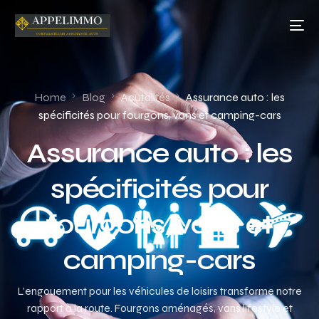
Home
Blog
Acutalités
Assurance auto : les
spécificités pour fourgons, vans et camping-cars
Assurance auto : les
spécificités pour
fourgons, vans et
camping-cars
L’engouement pour les véhicules de loisirs transforme notre
rapport à la route. Fourgons aménagés, vans lifestyle et