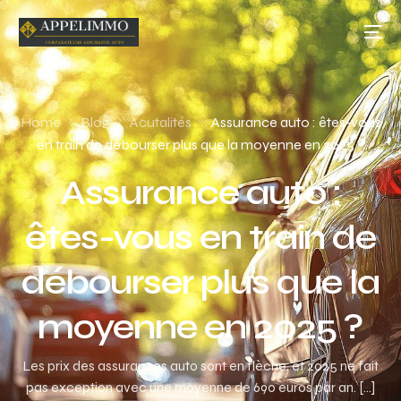
Home
Blog
Acutalités
Assurance auto : êtes-vous
en train de débourser plus que la moyenne en 2025 ?
Assurance auto :
êtes-vous en train de
débourser plus que la
moyenne en 2025 ?
Les prix des assurances auto sont en flèche, et 2025 ne fait
pas exception avec une moyenne de 690 euros par an. […]