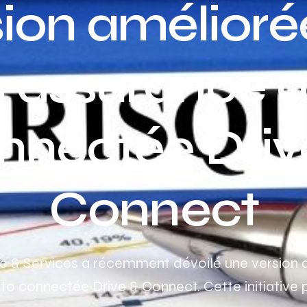
sion amélioré
 assurance 
nnectée Driv
Connect
ce & Services a récemment dévoilé une version
to connectée Drive & Connect. Cette initiative 