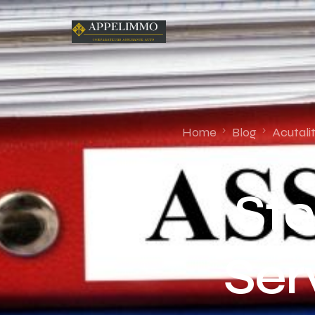
Home
Blog
Acutali
Ste
Ser