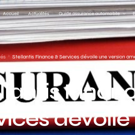
Accueil
Actualités
Guide assurance automobile
Types de véhicules
Profil de conducteur
tés
Stellantis Finance & Services dévoile une version a
auto connectée Drive & Connect
Budget assurance automobile
llantis Finan
vices dévoile