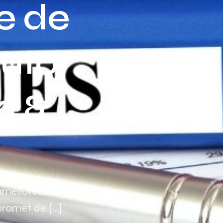
e de
Assurance auto Toulouse
Assurance auto Lyon
auto
Assurance auto Marseille
e &
 améliorée de son
promet de […]