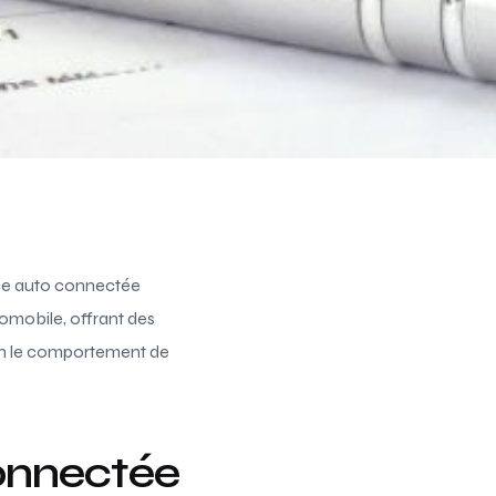
d
nce auto connectée
tomobile, offrant des
on le comportement de
connectée