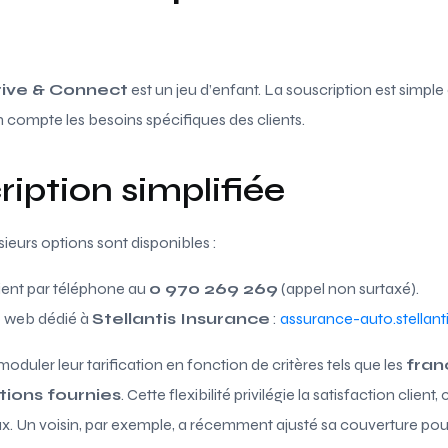
rive & Connect
est un jeu d’enfant. La souscription est simple 
 compte les besoins spécifiques des clients.
iption simplifiée
sieurs options sont disponibles :
lient par téléphone au
0 970 269 269
(appel non surtaxé).
e web dédié à
Stellantis Insurance
:
assurance-auto.stellanti
moduler leur tarification en fonction de critères tels que les
fran
tions fournies
. Cette flexibilité privilégie la satisfaction clien
eux. Un voisin, par exemple, a récemment ajusté sa couverture po