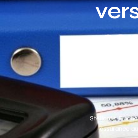
ver
son
co
Stellantis Finan
assurance au