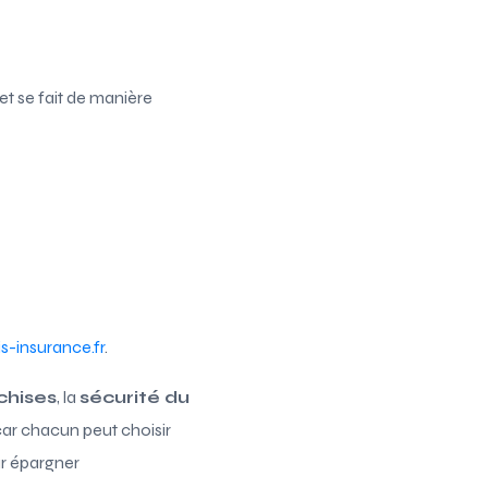
et se fait de manière
s-insurance.fr
.
chises
, la
sécurité du
t, car chacun peut choisir
ur épargner