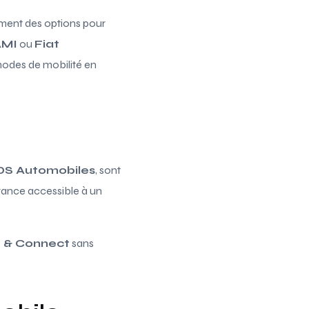
lement des options pour
AMI
ou
Fiat
 modes de mobilité en
DS Automobiles
, sont
urance accessible à un
e & Connect
sans