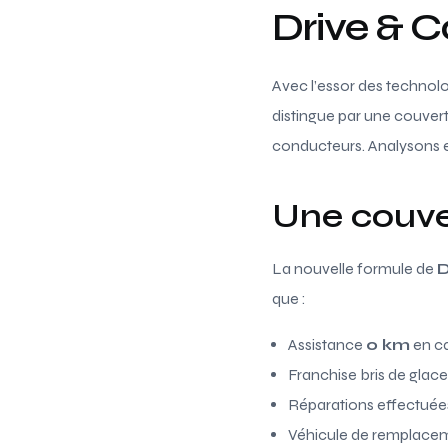
Drive & 
Avec l’essor des technol
distingue par une couver
conducteurs. Analysons en
Une couve
La nouvelle formule de
D
que :
Assistance
0 km
en ca
Franchise bris de glac
Réparations effectuées 
Véhicule de remplacem