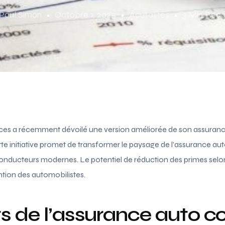
Paul Simon
Octobre 1, 2025
Acutalités
3 Min Rea
vices a récemment dévoilé une version améliorée de son assura
tte initiative promet de transformer le paysage de l’assurance au
onducteurs modernes. Le potentiel de réduction des primes sel
ention des automobilistes.
ts de l’assurance auto 