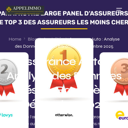
Home
Blog
Acutalités
Assurance Auto : Analyse
des Données Clés du Baromètre Décembre 2025
Assurance Auto :
Analyse des Données
Clés du Baromètre
Décembre 2025
Alors que l’année 2025 touche à sa fin, le baromètre de
l’assurance auto met en lumière des évolutions notables sur