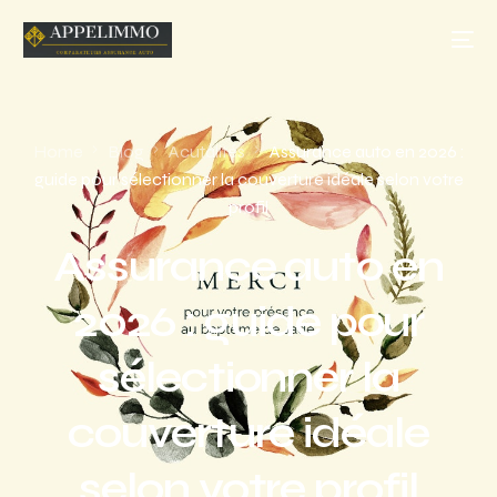
Home
Blog
Acutalités
Assurance auto en 2026 :
guide pour sélectionner la couverture idéale selon votre
profil
Assurance auto en
2026 : guide pour
sélectionner la
couverture idéale
selon votre profil