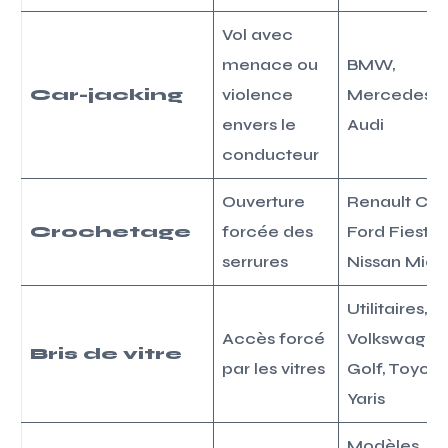
Vol avec
menace ou
BMW,
Car-jacking
violence
Mercedes-B
envers le
Audi
conducteur
Ouverture
Renault Clio I
Crochetage
forcée des
Ford Fiesta,
serrures
Nissan Micr
Utilitaires,
Accès forcé
Volkswagen
Bris de vitre
par les vitres
Golf, Toyota
Yaris
Modèles