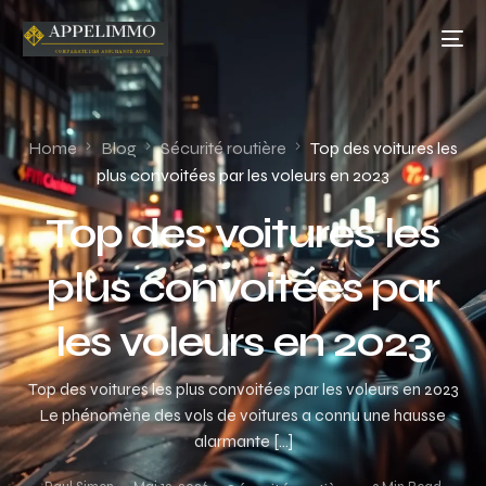
Home
Blog
Sécurité routière
Top des voitures les
plus convoitées par les voleurs en 2023
Top des voitures les
plus convoitées par
les voleurs en 2023
Top des voitures les plus convoitées par les voleurs en 2023
Le phénomène des vols de voitures a connu une hausse
alarmante […]