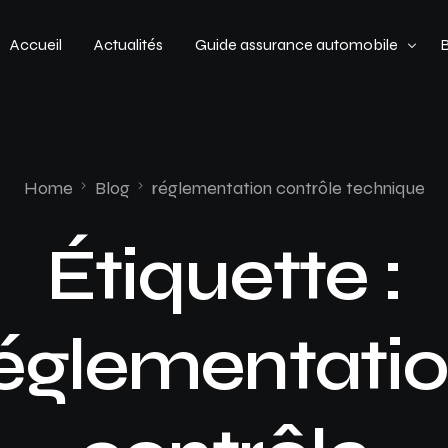
Accueil
Actualités
Guide assurance automobile
Types de véhicules
Profil de conducteur
Home
Blog
réglementation contrôle technique
Budget assurance automobile
Étiquette :
églementati