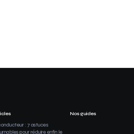
icles
Nos guides
onducteur : 7 astuces
urnables pour réduire enfin le