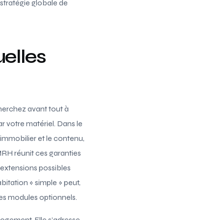
 stratégie globale de
elles
herchez avant tout à
ar votre matériel. Dans le
 immobilier et le contenu,
MRH réunit ces garanties
s extensions possibles
itation « simple » peut,
des modules optionnels.
logement. Elle s’adresse