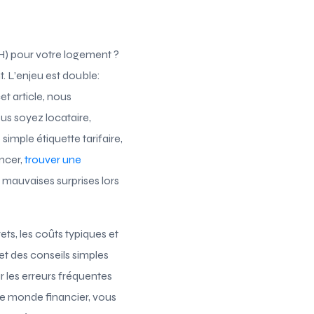
H) pour votre logement ?
t. L’enjeu est double:
et article, nous
us soyez locataire,
mple étiquette tarifaire,
encer,
trouver une
mauvaises surprises lors
ts, les coûts typiques et
et des conseils simples
r les erreurs fréquentes
 le monde financier, vous