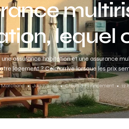
rance multir
tion, lequel 
 une assurance habitation et une assurance mul
tre logement ? Cela arrive lorsque les prix sembl
e Marchand
Juin 7, 2026
Crédit & Financement
12 