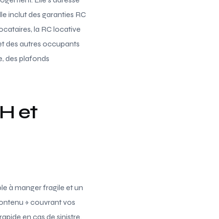
elle inclut des garanties RC
locataires, la RC locative
c et des autres occupants
e, des plafonds
RH et
le à manger fragile et un
contenu » couvrant vos
pide en cas de sinistre.