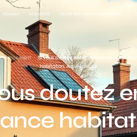
Accueil
Actualités
Guide assurance automobile
Types de véhicules
Profil de conducteur
 Financement
Si vous doutez entre assurance habitation
habitation, lequel choisir
Budget assurance automobile
vous doutez e
ance habitat