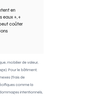
ntent en
s eaux », «
peut coûter
tions
ue, mobilier de valeur,
ge). Pour le bâtiment,
nexes (frais de
pécifiques comme la
, dommages intentionnels,