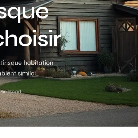
isque
Assurance auto Toulouse
Assurance auto Lyon
choisir
Assurance auto Marseille
tirisque habitation
ent similai...
Min Read