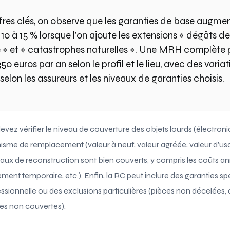
ffres clés, on observe que les garanties de base augme
0 à 15 % lorsque l’on ajoute les extensions « dégâts de
e » et « catastrophes naturelles ». Une MRH complète 
350 euros par an selon le profil et le lieu, avec des varia
elon les assureurs et les niveaux de garanties choisis.
evez vérifier le niveau de couverture des objets lourds (électroniq
isme de remplacement (valeur à neuf, valeur agréée, valeur d’usa
aux de reconstruction sont bien couverts, y compris les coûts an
t temporaire, etc.). Enfin, la RC peut inclure des garanties s
fessionnelle ou des exclusions particulières (pièces non décelées
ces non couvertes).