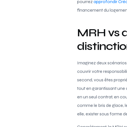
pourrez
approfondir Cré
financement du logemen
MRH vs as
distinctio
Imaginez deux scénarios 
couvrir votre responsabili
second, vous êtes proprié
tout en garantissant une
en un seul contrat, en cou
comme le bris de glace, l
elle, exister sous forme 
Concrètement, la MRH est 