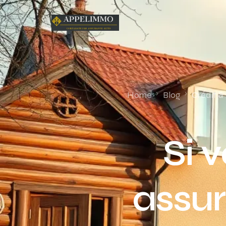
Home
Blog
Crédit &
Si 
assur