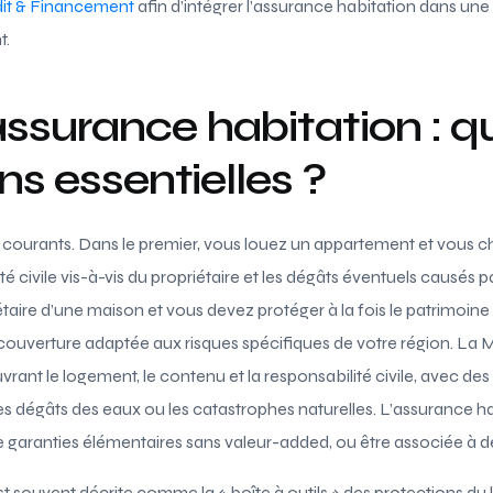
dit & Financement
afin d’intégrer l’assurance habitation dans une
t.
surance habitation : qu
ns essentielles ?
courants. Dans le premier, vous louez un appartement et vous c
té civile vis-à-vis du propriétaire et les dégâts éventuels causés p
taire d’une maison et vous devez protéger à la fois le patrimoine
 couverture adaptée aux risques spécifiques de votre région. La 
vrant le loge­ment, le contenu et la responsabilité civile, avec de
es dégâts des eaux ou les catastrophes naturelles. L’assurance hab
de garanties élémentaires sans valeur-added, ou être associée à 
souvent décrite comme la « boîte à outils » des protections du 