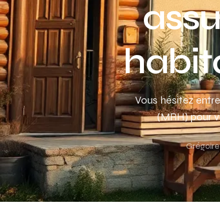
assu
habita
Vous hésitez entre
(MRH) pour vo
Grégoir