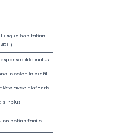
irisque habitation
MRH)
responsabilité inclus
nelle selon le profil
lète avec plafonds
is inclus
u en option facile