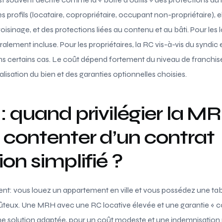
les profils (locataire, copropriétaire, occupant non-propriétaire), 
voisinage, et des protections liées au contenu et au bâti. Pour les 
ralement incluse. Pour les propriétaires, la RC vis-à-vis du syndi
ns certains cas. Le coût dépend fortement du niveau de franchis
alisation du bien et des garanties optionnelles choisies.
: quand privilégier la M
 contenter d’un contrat
ion simplifié ?
nt: vous louez un appartement en ville et vous possédez une tab
ûteux. Une MRH avec une RC locative élevée et une garantie « 
e solution adaptée, pour un coût modeste et une indemnisation ra