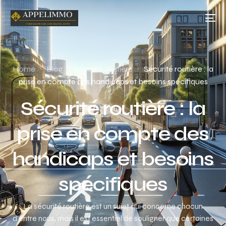
Home
Blog
Sécurité routière
Sécurité routière : la
prise en compte des handicaps et besoins spécifiques
Sécurité routière : la
prise en compte des
handicaps et besoins
spécifiques
La sécurité routière est un sujet qui concerne chacun
d’entre nous, mais il est essentiel de souligner que certaines