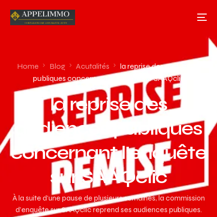
Home
Blog
Acutalités
la reprise des audiences
publiques concernant l’enquête sur SAAQclic
la reprise des
audiences publiques
concernant l’enquête
sur SAAQclic
À la suite d’une pause de plusieurs semaines, la commission
d’enquête sur SAAQclic reprend ses audiences publiques.