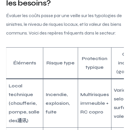
les besoins?
Évaluer les coûts passe par une veille sur les typologies de
sinistres, le niveau de risques locaux, et la valeur des biens
communs. Voici des repères fréquents dans le secteur:
Co
Protection
Éléments
Risque type
indic
typique
(gam
Local
Variab
technique
Incendie,
Multirisques
selon
(chaufferie,
explosion,
immeuble +
surfac
pompe, salle
fuite
RC copro
valeur
des通讯)