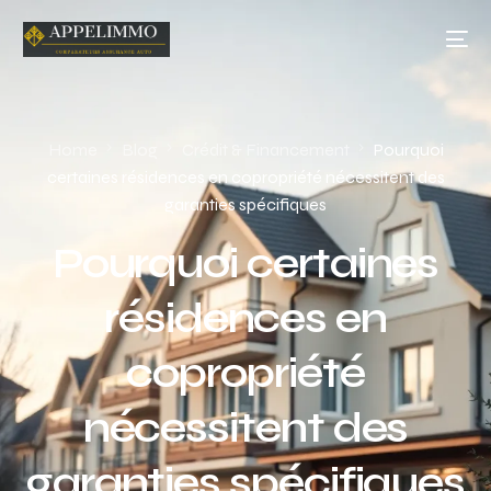
Home
Blog
Crédit & Financement
Pourquoi
certaines résidences en copropriété nécessitent des
garanties spécifiques
Pourquoi certaines
résidences en
copropriété
nécessitent des
garanties spécifiques