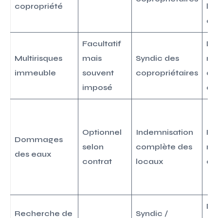
copropriété
les
co
Facultatif
Da
Multirisques
mais
Syndic des
ma
immeuble
souvent
copropriétaires
de
imposé
co
Optionnel
Indemnisation
Fui
Dommages
selon
complète des
ru
des eaux
contrat
locaux
ca
Dé
Recherche de
Syndic /