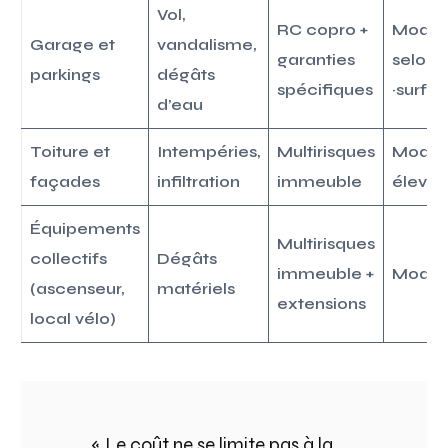
Vol,
RC copro +
Modul
Garage et
vandalisme,
garanties
selon
parkings
dégâts
spécifiques
~surfa
d’eau
Toiture et
Intempéries,
Multirisques
Modér
façades
infiltration
immeuble
élevé
Équipements
Multirisques
collectifs
Dégâts
immeuble +
Modér
(ascenseur,
matériels
extensions
local vélo)
« Le coût ne se limite pas à la