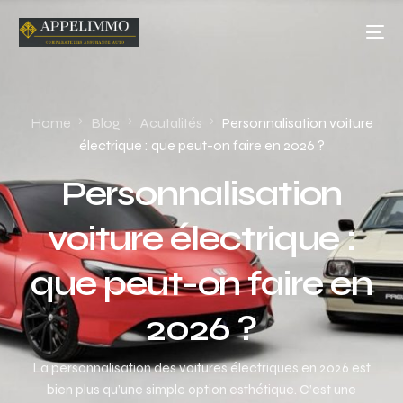
Home
Blog
Acutalités
Personnalisation voiture
électrique : que peut-on faire en 2026 ?
Personnalisation
voiture électrique :
que peut-on faire en
2026 ?
La personnalisation des voitures électriques en 2026 est
bien plus qu’une simple option esthétique. C’est une