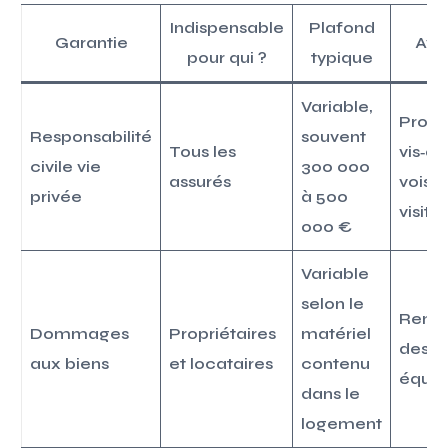
Indispensable
Plafond
Garantie
Ava
pour qui ?
typique
Variable,
Prote
Responsabilité
souvent
Tous les
vis‑à‑
civile vie
300 000
assurés
voisin
privée
à 500
visite
000 €
Variable
selon le
Remb
Dommages
Propriétaires
matériel
des m
aux biens
et locataires
contenu
équi
dans le
logement