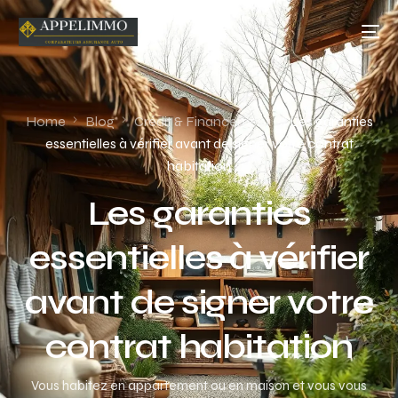
Home
Blog
Crédit & Financement
Les garanties
essentielles à vérifier avant de signer votre contrat
habitation
Les garanties
essentielles à vérifier
avant de signer votre
contrat habitation
Vous habitez en appartement ou en maison et vous vous