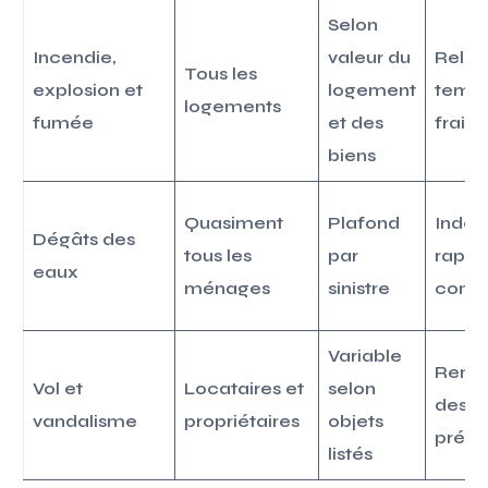
Selon
Incendie,
valeur du
Relo
Tous les
explosion et
logement
tempo
logements
fumée
et des
frais
biens
Quasiment
Plafond
Indem
Dégâts des
tous les
par
rapid
eaux
ménages
sinistre
comp
Variable
Remb
Vol et
Locataires et
selon
des o
vandalisme
propriétaires
objets
préci
listés