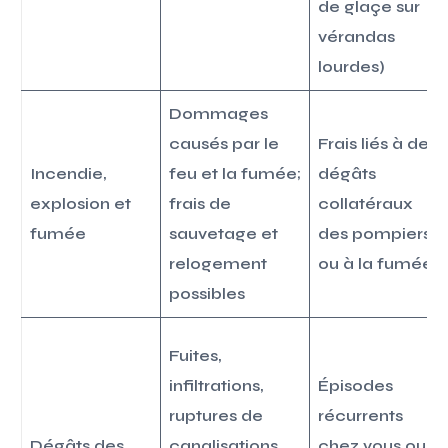
de glaçe sur
vérandas
lourdes)
Dommages
causés par le
Frais liés à des
Incendie,
feu et la fumée;
dégâts
explosion et
frais de
collatéraux
fumée
sauvetage et
des pompiers
relogement
ou à la fumée
possibles
Fuites,
infiltrations,
Épisodes
ruptures de
récurrents
Dégâts des
canalisations,
chez vous ou