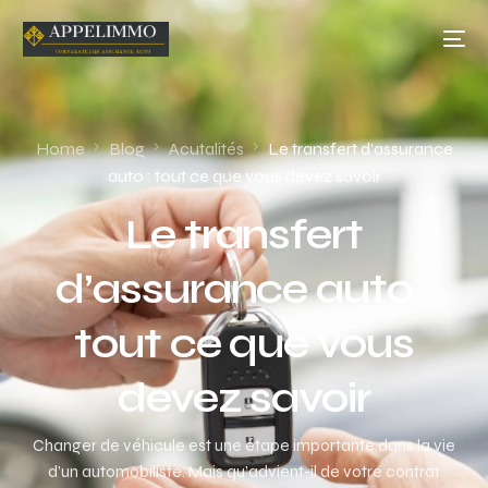
Home
Blog
Acutalités
Le transfert d’assurance
auto : tout ce que vous devez savoir
Le transfert
d’assurance auto :
tout ce que vous
devez savoir
Changer de véhicule est une étape importante dans la vie
d’un automobiliste. Mais qu’advient-il de votre contrat