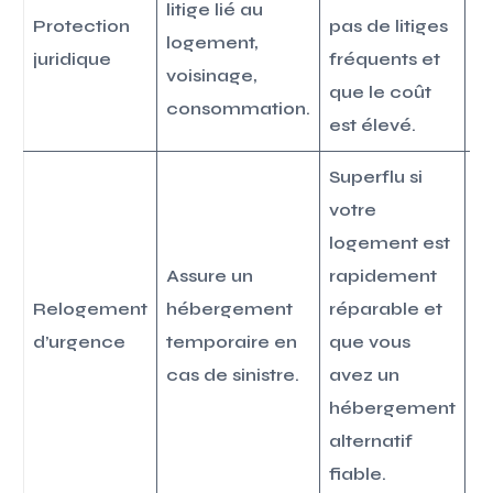
litige lié au
Protection
pas de litiges
ci
logement,
juridique
fréquents et
co
voisinage,
que le coût
ju
consommation.
est élevé.
p
Superflu si
Fo
votre
r
logement est
p
Assure un
rapidement
q
Relogement
hébergement
réparable et
l
d’urgence
temporaire en
que vous
su
cas de sinistre.
avez un
e
hébergement
a
alternatif
p
fiable.