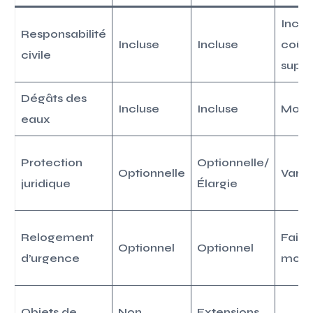
Inclu
Responsabilité
Incluse
Incluse
coût
civile
supp
Dégâts des
Incluse
Incluse
Modé
eaux
Protection
Optionnelle/
Optionnelle
Varia
juridique
Élargie
Relogement
Faibl
Optionnel
Optionnel
d’urgence
modé
Objets de
Non
Extensions