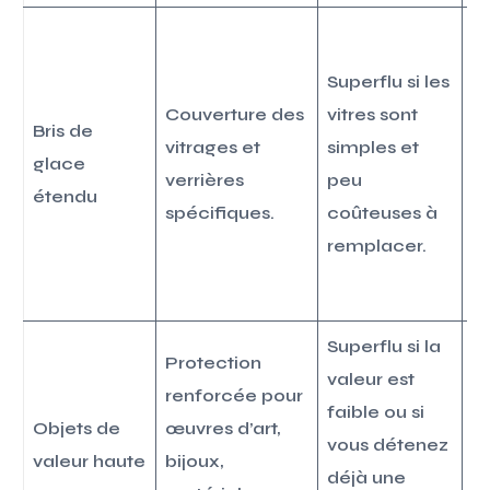
In
u
Superflu si les
l
Couverture des
vitres sont
Bris de
lo
vitrages et
simples et
glace
fr
verrières
peu
étendu
r
spécifiques.
coûteuses à
p
remplacer.
v
l
Superflu si la
É
Protection
valeur est
pr
renforcée pour
faible ou si
e
Objets de
œuvres d’art,
vous détenez
ci
valeur haute
bijoux,
déjà une
le