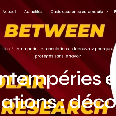
Accueil
Actualités
Guide assurance automobile
Types de véhicules
Profil de conducteur
lités
Intempéries et annulations : découvrez pourquoi 
protégés sans le savoir
Budget assurance automobile
Intempéries e
ations : déc