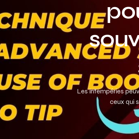
po
souv
Les intempéries peuv
ceux qui s