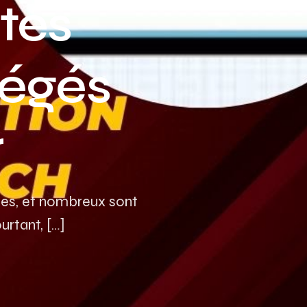
tes
Assurance auto Toulouse
Assurance auto Lyon
tégés
Assurance auto Marseille
r
ues, et nombreux sont
urtant, […]