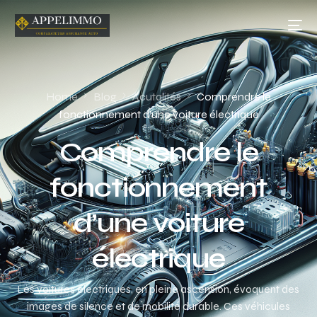
Home
Blog
Acutalités
Comprendre le
fonctionnement d’une voiture électrique
Comprendre le
fonctionnement
d’une voiture
électrique
Les voitures électriques, en pleine ascension, évoquent des
images de silence et de mobilité durable. Ces véhicules