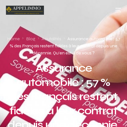
Home
Blog
Acutalités
Assurance automobile : 57
% des Français restent fidèles à leur contrat depuis une
décennie. Qu’en est-il de vous ?
Assurance
automobile : 57 %
des Français restent
fidèles à leur contrat
depuis une décennie.