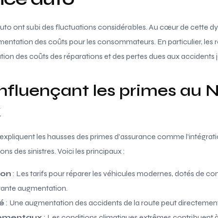
uto ont subi des fluctuations considérables. Au cœur de cette d
entation des coûts pour les consommateurs. En particulier, les 
ation des coûts des réparations et des pertes dues aux accidents j
influençant les primes au
k
 expliquent les hausses des primes d’assurance comme l’intégrat
ons des sinistres. Voici les principaux :
ion
: Les tarifs pour réparer les véhicules modernes, dotés de 
tante augmentation.
té
: Une augmentation des accidents de la route peut directement 
nementaux
: Les conditions climatiques extrêmes contribuent à