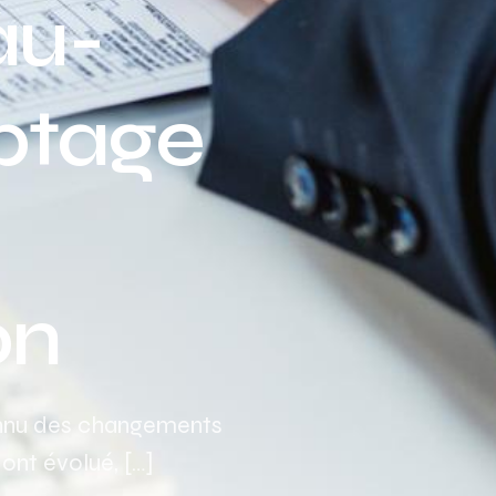
au-
Assurance auto Toulouse
Assurance auto Lyon
ptage
Assurance auto Marseille
on
onnu des changements
ont évolué, […]