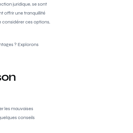
ction juridique, se sont
offrir une tranquillité
de considérer ces options,
antages ? Explorons
son
ter les mauvaises
 quelques conseils