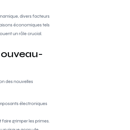
ynamique, divers facteurs
raisons économiques tels
ouent un rôle crucial.
 Nouveau-
ion des nouvelles
composants électroniques
faire grimper les primes.
 un risque accru de