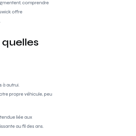
augmentent, comprendre
swick offre
.
 quelles
à autrui.
otre propre véhicule, peu
ttendue liée aux
sante au fil des ans.