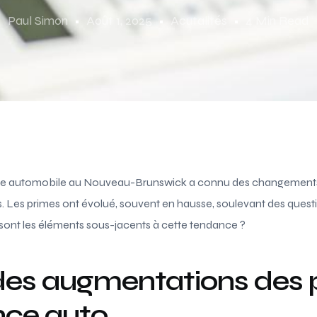
Paul Simon
Août 1, 2025
Acutalités
4 Min Read
ce automobile au Nouveau-Brunswick a connu des changements 
. Les primes ont évolué, souvent en hausse, soulevant des questi
 sont les éléments sous-jacents à cette tendance ?
des augmentations des 
nce auto