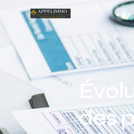
Home
Blog
Acutalit
Évolu
des 