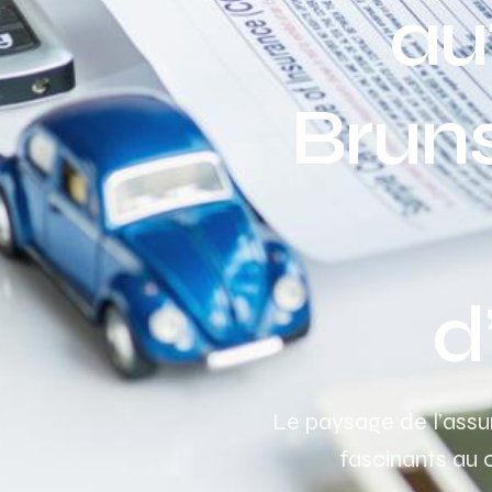
au
Brun
d
Le paysage de l’ass
fascinants au 