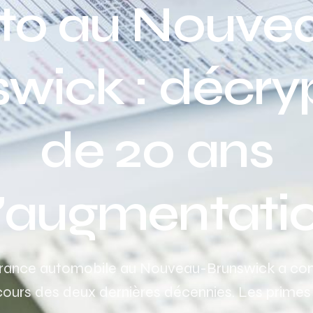
to au Nouve
swick : décry
de 20 ans
’augmentati
urance automobile au Nouveau-Brunswick a c
cours des deux dernières décennies. Les primes 