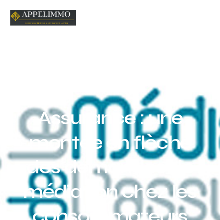
Home
Blog
Acutalités
Assurance : une montée en
flèche des demandes de médiation chez les
consommateurs
Assurance : une
montée en flèche
des demandes de
médiation chez les
consommateurs