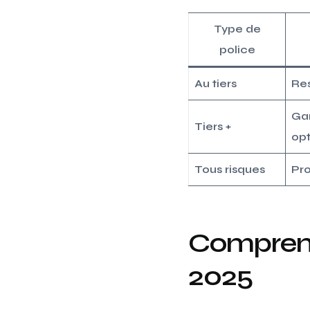
Type de
police
Au tiers
Res
Gar
Tiers +
opt
Tous risques
Pr
Comprend
2025