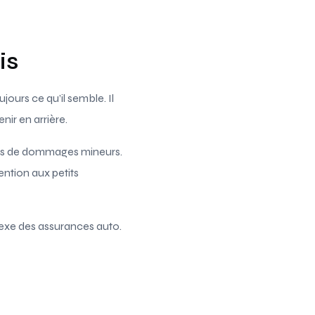
is
ours ce qu’il semble. Il
nir en arrière.
cas de dommages mineurs.
ention aux petits
lexe des assurances auto.