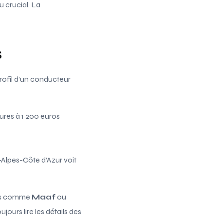
u crucial. La
s
rofil d’un conducteur
ures à 1 200 euros
-Alpes-Côte d’Azur voit
rmes comme
Maaf
ou
ours lire les détails des