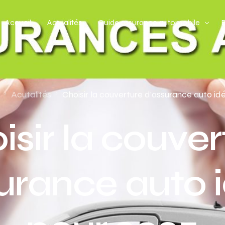
Accueil
Actualités
Guide assurance automobile
Types de véhicules
Profil de conducteur
Acutalités
Choisir la couverture d’assurance auto id
Budget assurance automobile
isir la couver
urance auto 