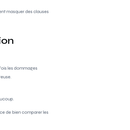
vent masquer des clauses
ion
a fois les dommages
reuse.
aucoup.
rtance de bien comparer les