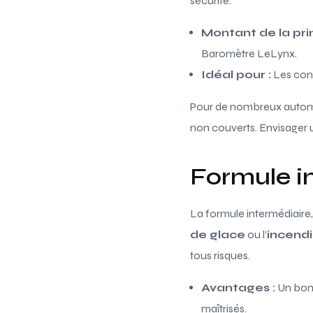
sécurité.
Montant de la pri
Baromètre LeLynx.
Idéal pour :
Les cond
Pour de nombreux automobi
non couverts. Envisager 
Formule in
La formule intermédiaire
de glace
ou l’
incend
tous risques.
Avantages :
Un bon 
maîtrisés.