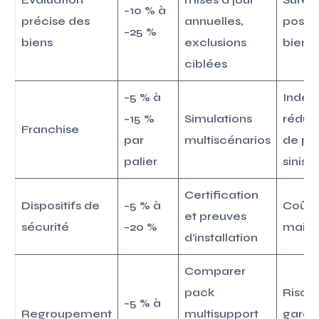
−10 % à
précise des
annuelles,
possi
−25 %
biens
exclusions
biens
ciblées
−5 % à
Indem
−15 %
Simulations
réduit
Franchise
par
multiscénarios
de pet
palier
sinistr
Certification
Dispositifs de
−5 % à
Coût in
et preuves
sécurité
−20 %
main
d’installation
Comparer
pack
Risqu
−5 % à
Regroupement
multisupport
garan