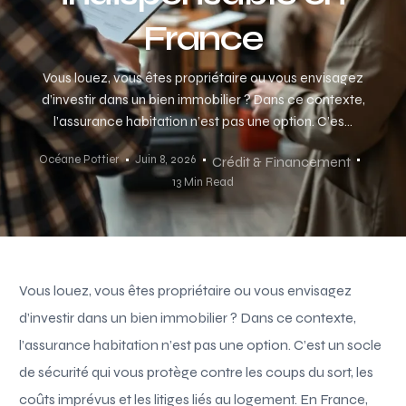
France
Vous louez, vous êtes propriétaire ou vous envisagez
d’investir dans un bien immobilier ? Dans ce contexte,
l’assurance habitation n’est pas une option. C’es...
Océane Pottier
Juin 8, 2026
Crédit & Financement
13 Min Read
Vous louez, vous êtes propriétaire ou vous envisagez
d’investir dans un bien immobilier ? Dans ce contexte,
l’assurance habitation n’est pas une option. C’est un socle
de sécurité qui vous protège contre les coups du sort, les
coûts imprévus et les litiges liés au logement. En France,