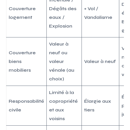
Do
Couverture
Dégâts des
+ Vol /
éle
logement
eaux /
Vandalisme
Bri
Explosion
gl
Valeur à
Val
Couverture
neuf ou
neu
biens
valeur
Valeur à neuf
obj
mobiliers
vénale (au
val
choix)
Limité à la
Éla
Responsabilité
copropriété
Élargie aux
pro
civile
et aux
tiers
jur
voisins