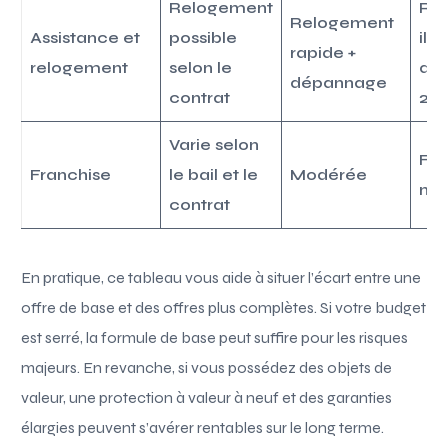
Relogement
Re
Relogement
Assistance et
possible
illi
rapide +
relogement
selon le
ass
dépannage
contrat
24/
Varie selon
Fai
Franchise
le bail et le
Modérée
nul
contrat
En pratique, ce tableau vous aide à situer l’écart entre une
offre de base et des offres plus complètes. Si votre budget
est serré, la formule de base peut suffire pour les risques
majeurs. En revanche, si vous possédez des objets de
valeur, une protection à valeur à neuf et des garanties
élargies peuvent s’avérer rentables sur le long terme.