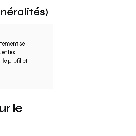
néralités)
rtement se
 et les
le profil et
r le