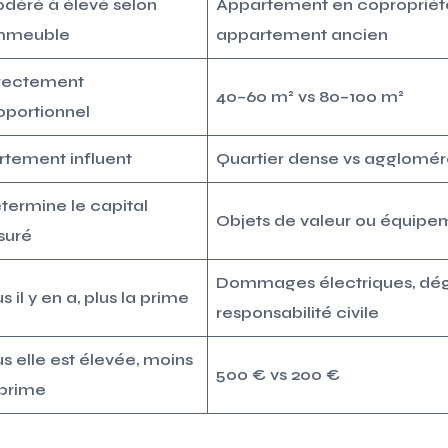
déré à élevé selon
Appartement en copropriét
immeuble
appartement ancien
rectement
40–60 m² vs 80–100 m²
oportionnel
rtement influent
Quartier dense vs agglomér
termine le capital
Objets de valeur ou équipe
suré
Dommages électriques, dég
s il y en a, plus la prime
responsabilité civile
us elle est élevée, moins
500 € vs 200 €
 prime