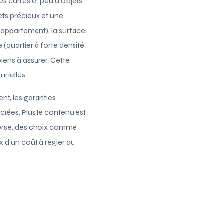
s carrés et peu d’objets
ets précieux et une
(appartement), la surface,
 (quartier à forte densité
biens à assurer. Cette
nnelles.
nt, les garanties
ociées. Plus le contenu est
nverse, des choix comme
x d’un coût à régler au