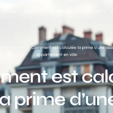
Accueil
Actualités
Guide assurance automobile
Types de véhicules
Profil de conducteur
& Financement
Comment est calculée la prime d’une ass
appartement en ville
Budget assurance automobile
ent est cal
la prime d’un