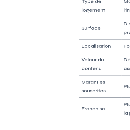
Type de
Mo
logement
l’
Di
Surface
pr
Localisation
Fo
Valeur du
Dé
contenu
as
Garanties
Plu
souscrites
Pl
Franchise
la