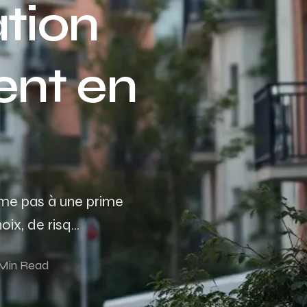
tion
Assurance auto Toulouse
Assurance auto Lyon
ent en
Assurance auto Marseille
ume pas à une prime
x, de risq...
 Min Read