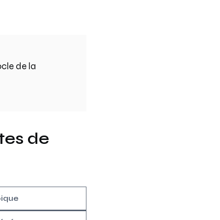
ocle de la
tes de
pique