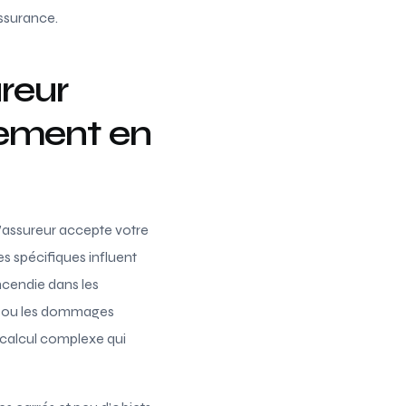
ssurance.
ureur
tement en
l’assureur accepte votre
ues spécifiques influent
incendie dans les
it ou les dommages
un calcul complexe qui