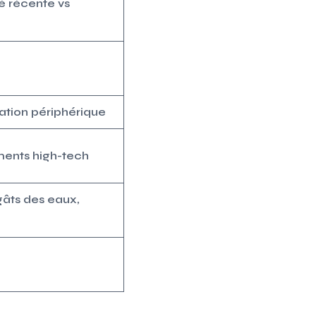
é récente vs
ation périphérique
ments high-tech
âts des eaux,