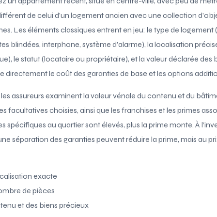
 un appartement récent, situé en centre-ville, avec peu de mètre
 différent de celui d’un logement ancien avec une collection d’obj
es. Les éléments classiques entrent en jeu: le type de logement 
tes blindées, interphone, système d’alarme), la localisation précise
e), le statut (locataire ou propriétaire), et la valeur déclarée des 
 directement le coût des garanties de base et les options additio
 les assureurs examinent la valeur vénale du contenu et du bâtime
ies facultatives choisies, ainsi que les franchises et les primes ass
ues spécifiques au quartier sont élevés, plus la prime monte. À l’i
ne séparation des garanties peuvent réduire la prime, mais au pri
calisation exacte
nombre de pièces
tenu et des biens précieux