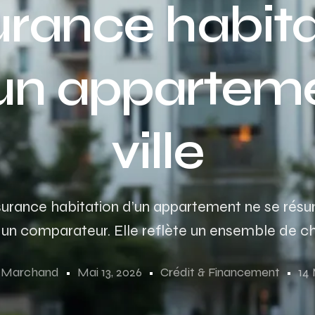
urance habita
un appartem
ville
’assurance habitation d’un appartement ne se rés
 un comparateur. Elle reflète un ensemble de choi
e Marchand
Mai 13, 2026
Crédit & Financement
14