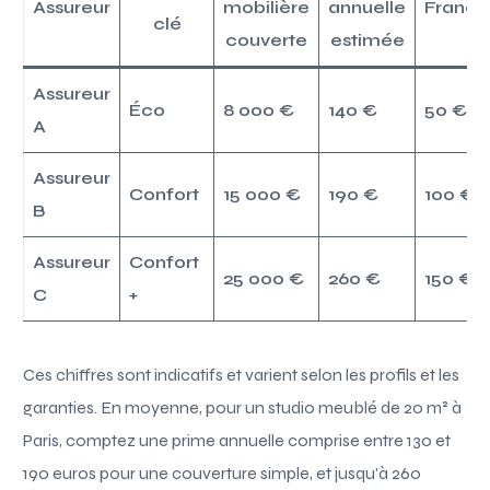
Assureur
mobilière
annuelle
Franch
clé
couverte
estimée
Assureur
Éco
8 000 €
140 €
50 €
A
Assureur
Confort
15 000 €
190 €
100 €
B
Assureur
Confort
25 000 €
260 €
150 €
C
+
Ces chiffres sont indicatifs et varient selon les profils et les
garanties. En moyenne, pour un studio meublé de 20 m² à
Paris, comptez une prime annuelle comprise entre 130 et
190 euros pour une couverture simple, et jusqu’à 260