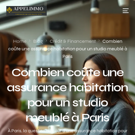
Home
Blog
Crédit & Financement
Combien
coûte une assurance habitation pour un studio meublé à
Paris
Combien coûte une
assurance habitation
pour un studio
meublé à Paris
À Paris, la question du coût d’une assurance habitation pour