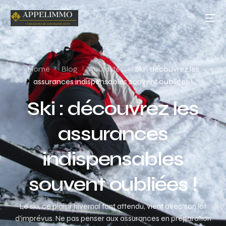
Home
Blog
Acutalités
Ski : découvrez les
assurances indispensables souvent oubliées !
Ski : découvrez les
assurances
indispensables
souvent oubliées !
Le ski, ce plaisir hivernal tant attendu, vient avec son lot
d’imprévus. Ne pas penser aux assurances en préparation