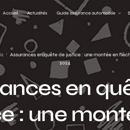
Accueil
Actualités
Guide assurance automobile
Types de véhicules
Profil de conducteur
és
Assurances en quête de justice : une montée en flèc
2024
Budget assurance automobile
ances en qu
ce : une mon