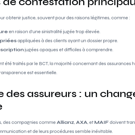
 de contestation principa
ur obtenir justice, souvent pour des raisons légitimes, comme :
ure
en raison d’une sinistralité jugée trop élevée.
priées
appliquées à des clients ayant un dossier propre.
scription
jugées opaques et difficiles à comprendre.
t été traités par le BCT, la majorité concernant des assurances h
 transparence est essentielle.
e des assureurs : un chan
e
ges, des compagnies comme
Allianz
,
AXA
, et
MAIF
doivent tran
mmunication et de leurs procédures semble inévitable.