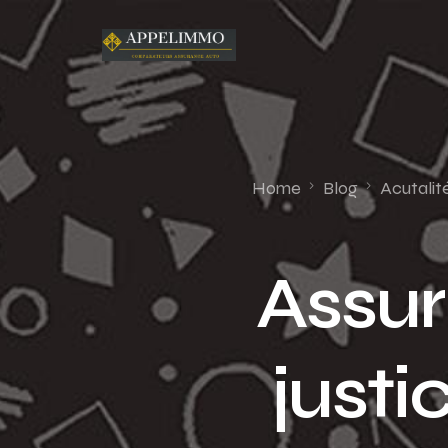
Home
Blog
Acutalit
Assur
justi