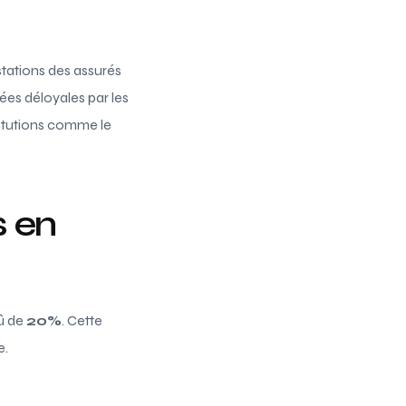
tations des assurés
ées déloyales par les
stitutions comme le
 en
rû de
20%
. Cette
e.