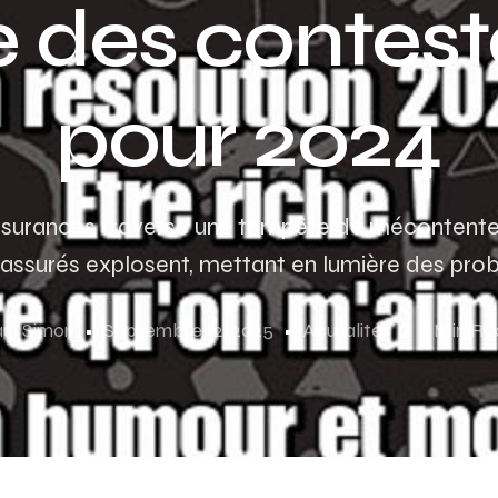
e des contest
pour 2024
ssurances traverse une tempête de mécontentem
assurés explosent, mettant en lumière des prob
ul Simon
Septembre 12, 2025
Acutalités
3 Min R