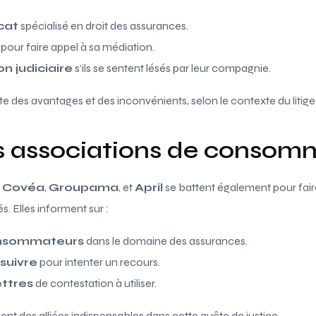
cat
spécialisé en droit des assurances.
pour faire appel à sa médiation.
n judiciaire
s’ils se sentent lésés par leur compagnie.
des avantages et des inconvénients, selon le contexte du litige
es associations de consom
e
Covéa
,
Groupama
, et
April
se battent également pour fair
. Elles informent sur :
onsommateurs
dans le domaine des assurances.
suivre
pour intenter un recours.
ttres
de contestation à utiliser.
nt des alliées indispensables dans cette quête de justice.