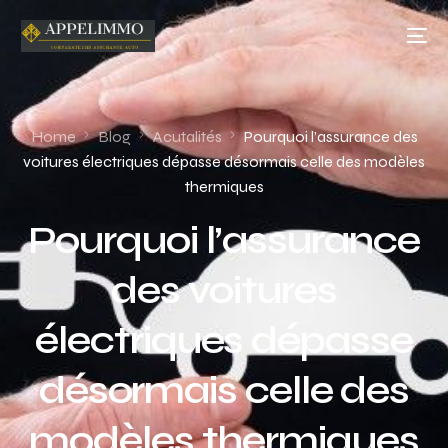
Home
Blog
Acutalités
Pourquoi l’assurance des
voitures électriques dépasse désormais celle des modèles
thermiques
Pourquoi l’assurance
des voitures
électriques dépasse
désormais celle des
modèles thermiques