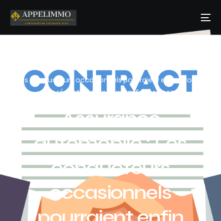
Home
Blog
Acutalités
Assurance automobile :
Les conducteurs occasionnels pourraient enfin profiter
de réductions sur leurs tarifs dès 2025
Assurance
automobile : Les
conducteurs
occasionnels
pourraient enfin