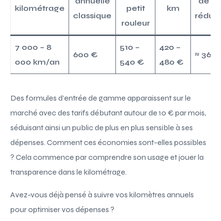
annuelle
de fo
kilométrage
petit
km
classique
réduc
rouleur
7 000 – 8
510 –
420 –
600 €
≈ 360
000 km/an
540 €
480 €
Des formules d’entrée de gamme apparaissent sur le
marché avec des tarifs débutant autour de 10 € par mois,
séduisant ainsi un public de plus en plus sensible à ses
dépenses. Comment ces économies sont-elles possibles
? Cela commence par comprendre son usage et jouer la
transparence dans le kilométrage.
Avez-vous déjà pensé à suivre vos kilomètres annuels
pour optimiser vos dépenses ?