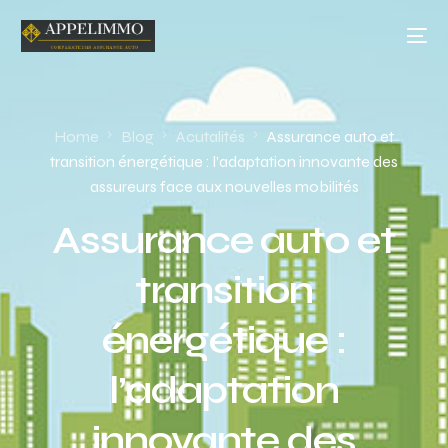
Home
Blog
Acutalités
Assurance auto et
transition énergétique : l’adaptation innovante des
assureurs face aux nouvelles mobilités
Assurance auto et
transition
énergétique :
l’adaptation
innovante des