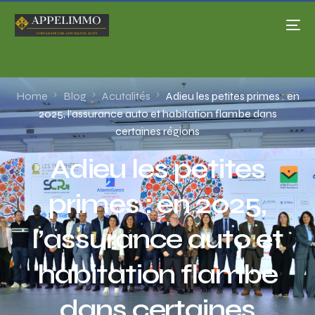
Home
Blog
Acutalités
Adieu les petites primes : en
2025, l’assurance auto et habitation flambe dans
certaines régions
Adieu les petites
primes : en 2025,
l’assurance auto et
habitation flambe
dans certaines