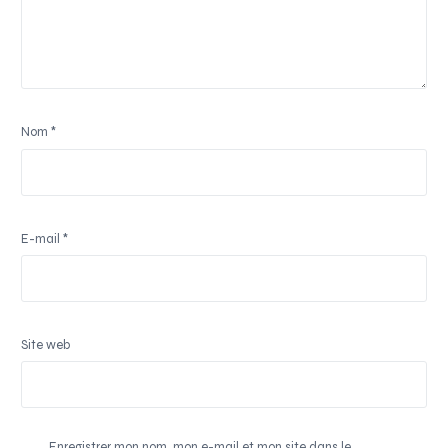
Nom
*
E-mail
*
Site web
Enregistrer mon nom, mon e-mail et mon site dans le