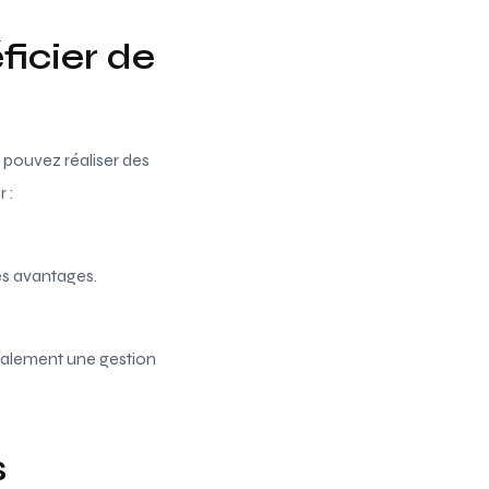
icier de
 pouvez réaliser des
 :
des avantages.
galement une gestion
s