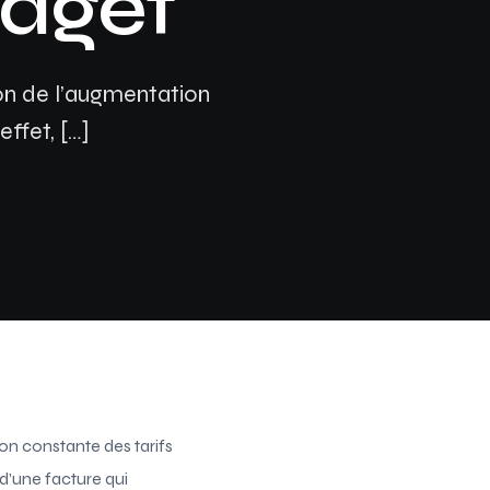
udget
Assurance auto Toulouse
Assurance auto Lyon
on de l’augmentation
Assurance auto Marseille
ffet, […]
on constante des tarifs
d’une facture qui