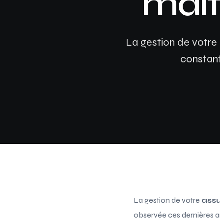
maît
La gestion de votre
constant
La gestion de votre
ass
observée ces dernières a