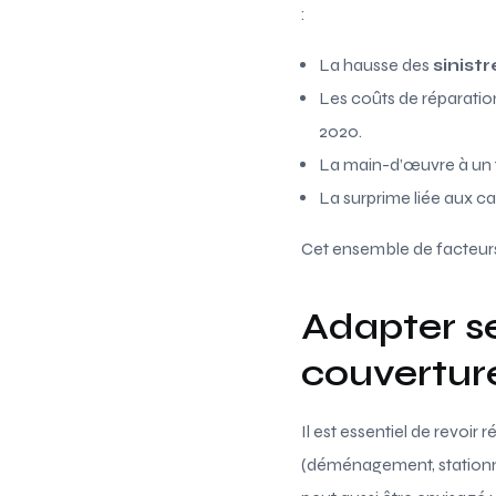
:
La hausse des
sinistr
Les coûts de réparatio
2020.
La main-d’œuvre à un 
La surprime liée aux ca
Cet ensemble de facteurs 
Adapter se
couvertur
Il est essentiel de revoi
(déménagement, stationne