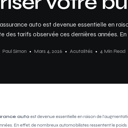
riser votre b
 assurance auto est devenue essentielle en rais
e des tarifs observée ces dernières années. En e
Paul Simon
Mars 4, 2026
Acutalités
4 Min Read
urance auto
est devenue essentielle en raison de l’augmentati
nnées. En effet, de nombreux automobilistes ressentent le poids 