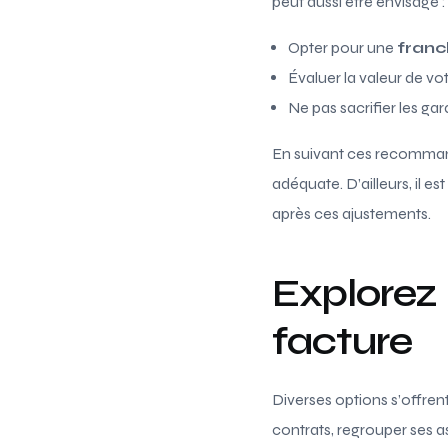
peut aussi être envisagé :
Opter pour une
franc
Évaluer la valeur de vo
Ne pas sacrifier les ga
En suivant ces recommand
adéquate. D’ailleurs, il 
après ces ajustements.
Explorez 
facture
Diverses options s’offrent
contrats, regrouper ses a