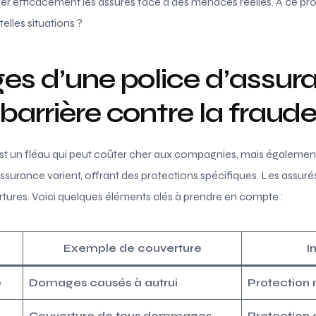
r efficacement les assurés face à des menaces réelles. À ce pro
elles situations ?
es d’une police d’assura
barrière contre la fraud
est un fléau qui peut coûter cher aux compagnies, mais également
ssurance varient, offrant des protections spécifiques. Les assur
rtures. Voici quelques éléments clés à prendre en compte :
Exemple de couverture
I
e
Domages causés à autrui
Protection 
Couverture de tous dommages
Protection