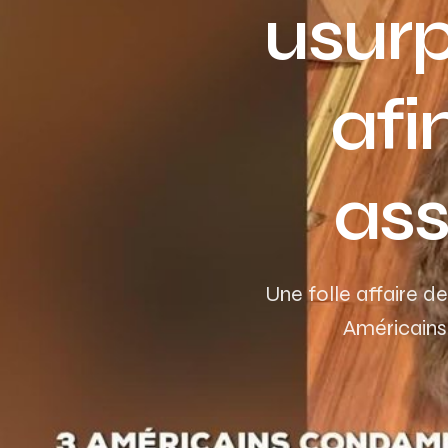
usurp
afi
ass
Une folle affaire d
Américains 