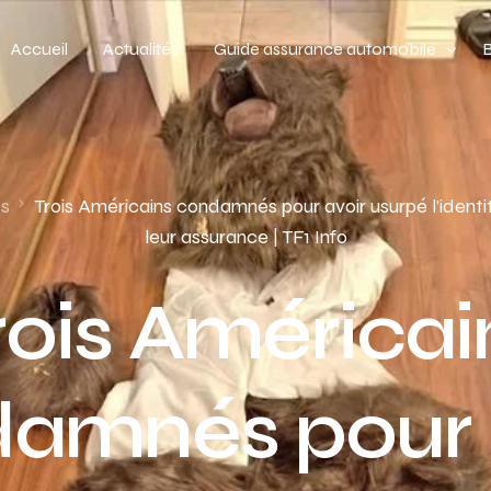
Accueil
Actualités
Guide assurance automobile
Types de véhicules
Profil de conducteur
és
Trois Américains condamnés pour avoir usurpé l’identi
leur assurance | TF1 Info
Budget assurance automobile
rois Américai
amnés pour 