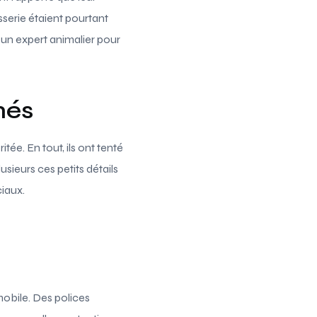
sserie étaient pourtant
 un expert animalier pour
nés
ée. En tout, ils ont tenté
usieurs ces petits détails
ciaux.
obile. Des polices