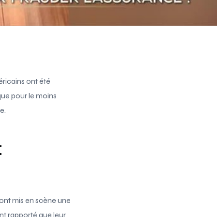
ricains ont été
que pour le moins
e.
:
s ont mis en scène une
ont rapporté que leur