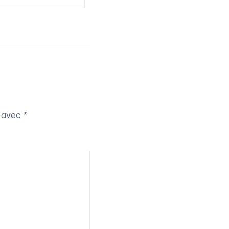
s avec
*