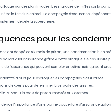
 attaqué par des plantigrades. Les marques de griffes sur la carro
r être le fait d’un animal. La compagnie d’assurance, dépêchant
rapidement décelé la supercherie.
quences pour les condam
rocs ont écopé de six mois de prison, une condamnation bien mérit
0 dollars à leur assurance grâce à cette arnaque. Ce cas illustre pl
ine de l’assurance qui peuvent sembler anodins mais qui sont cru
’identité d’ours pour escroquer les compagnies d’assurance.
ions d’experts pour déterminer la véracité des sinistres.
ciaires :
Six mois de prison imposés aux escrocs.
évidence l’importance d’une bonne couverture d’assurance autom