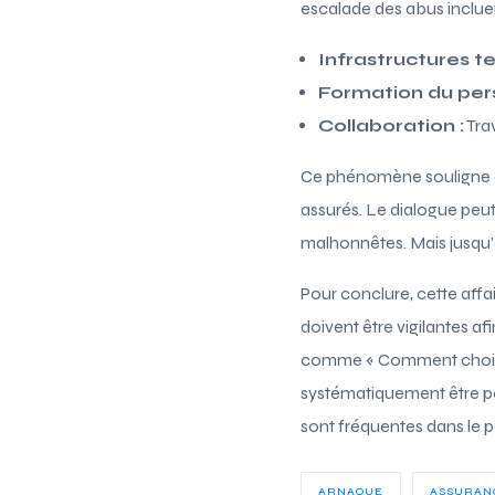
escalade des abus incluen
Infrastructures t
Formation du pers
Collaboration :
Trav
Ce phénomène souligne a
assurés. Le dialogue peu
malhonnêtes. Mais jusqu’o
Pour conclure, cette affa
doivent être vigilantes af
comme « Comment choisir l
systématiquement être pos
sont fréquentes dans le 
ARNAQUE
ASSURAN