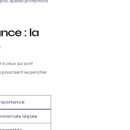
pos, quelles protections
nce : la
e
 à ceux qui sont
és pourraient se pencher
mportance
minimale légale
 complète