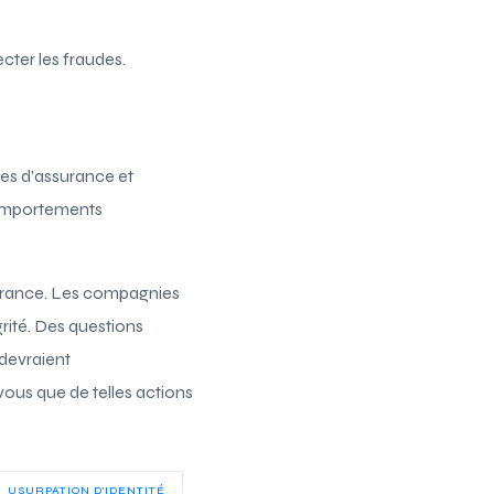
cter les fraudes.
s d’assurance et
comportements
ssurance. Les compagnies
grité. Des questions
 devraient
vous que de telles actions
USURPATION D'IDENTITÉ