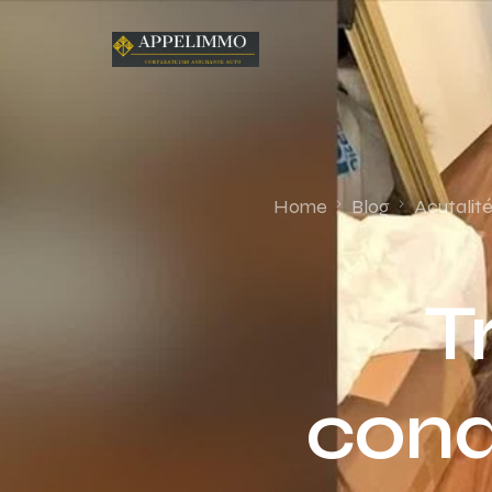
Home
Blog
Acutalit
T
cond