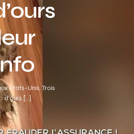
d’ours
Assurance auto Toulouse
Assurance auto Lyon
leur
Assurance auto Marseille
Info
ux États-Unis. Trois
… d’ours […]