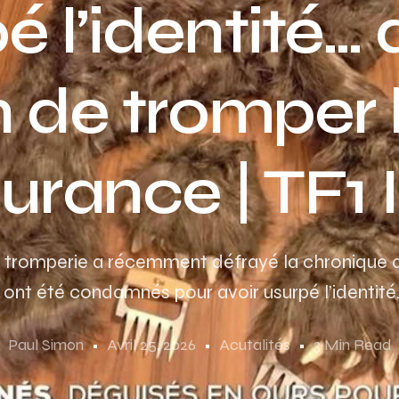
é l’identité… 
n de tromper 
urance | TF1 
e tromperie a récemment défrayé la chronique a
ont été condamnés pour avoir usurpé l’identité
Paul Simon
Avril 25, 2026
Acutalités
3 Min Read