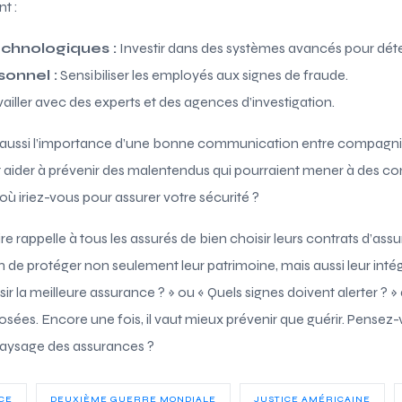
t :
echnologiques :
Investir dans des systèmes avancés pour déte
onnel :
Sensibiliser les employés aux signes de fraude.
ailler avec des experts et des agences d’investigation.
ussi l’importance d’une bonne communication entre compagnie
t aider à prévenir des malentendus qui pourraient mener à des 
ù iriez-vous pour assurer votre sécurité ?
ire rappelle à tous les assurés de bien choisir leurs contrats d’a
in de protéger non seulement leur patrimoine, mais aussi leur inté
a meilleure assurance ? » ou « Quels signes doivent alerter ? »
ées. Encore une fois, il vaut mieux prévenir que guérir. Pensez-
paysage des assurances ?
CE
DEUXIÈME GUERRE MONDIALE
JUSTICE AMÉRICAINE