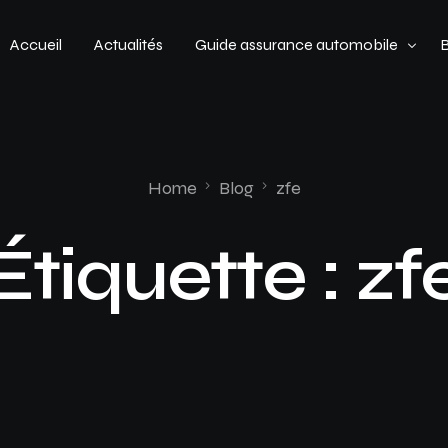
Accueil
Actualités
Guide assurance automobile
Types de véhicules
Profil de conducteur
Home
Blog
zfe
Budget assurance automobile
Étiquette :
zf