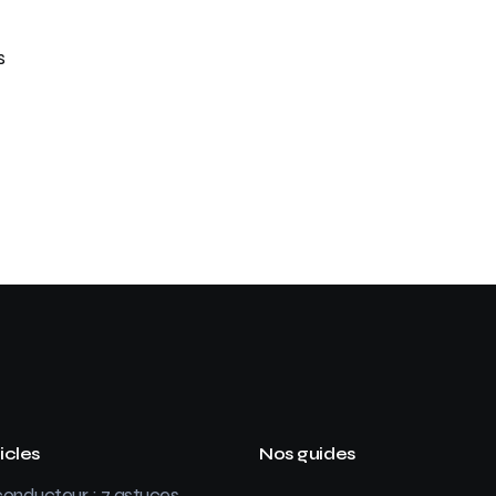
s
icles
Nos guides
onducteur : 7 astuces