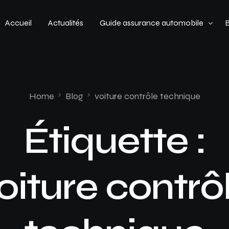
Accueil
Actualités
Guide assurance automobile
Types de véhicules
Profil de conducteur
Home
Blog
voiture contrôle technique
Budget assurance automobile
Étiquette :
oiture contrô