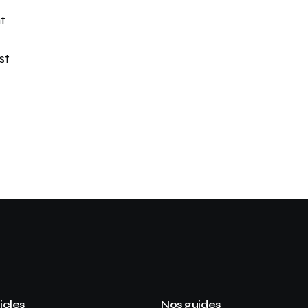
t
st
icles
Nos guides