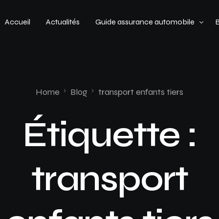
Accueil
Actualités
Guide assurance automobile
Types de véhicules
Profil de conducteur
Home
Blog
transport enfants tiers
Budget assurance automobile
Étiquette :
transport