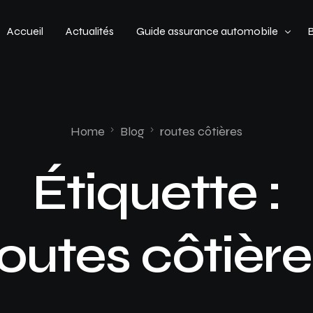
Accueil
Actualités
Guide assurance automobile
Types de véhicules
Profil de conducteur
Home
Blog
routes côtières
Budget assurance automobile
Étiquette :
routes côtière