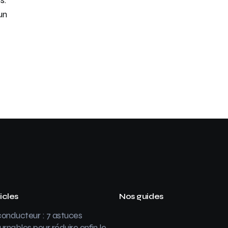
un
icles
Nos guides
onducteur : 7 astuces
urnables pour réduire enfin le