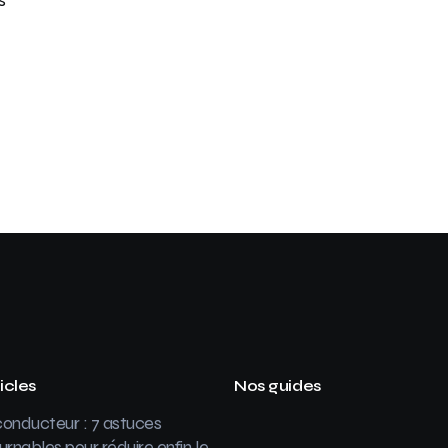
icles
Nos guides
onducteur : 7 astuces
urnables pour réduire enfin le