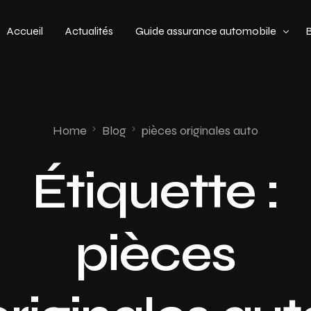
Accueil
Actualités
Guide assurance automobile
Types de véhicules
Profil de conducteur
Home
Blog
pièces originales auto
Budget assurance automobile
Étiquette :
pièces