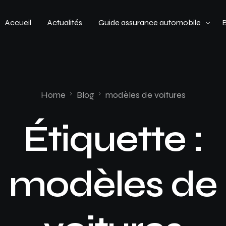
Accueil
Actualités
Guide assurance automobile
Types de véhicules
Profil de conducteur
Home
Blog
modèles de voitures
Budget assurance automobile
Étiquette :
modèles de