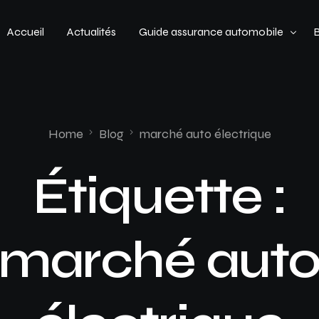
Accueil
Actualités
Guide assurance automobile
Types de véhicules
Profil de conducteur
Home
Blog
marché auto électrique
Budget assurance automobile
Étiquette :
marché aut