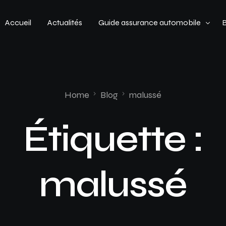
Accueil
Actualités
Guide assurance automobile
Types de véhicules
Profil de conducteur
Home
Blog
malussé
Budget assurance automobile
Étiquette :
malussé