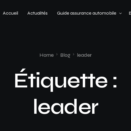
Accueil
Actualités
Guide assurance automobile
Types de véhicules
Profil de conducteur
Home
Blog
leader
Budget assurance automobile
Étiquette :
leader