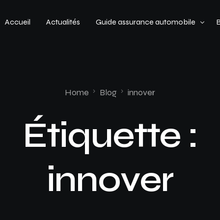
Accueil
Actualités
Guide assurance automobile
Types de véhicules
Profil de conducteur
Home
Blog
innover
Budget assurance automobile
Étiquette :
innover