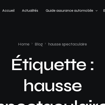
Accueil
Actualités
Guide assurance automobile
Types de véhicules
Profil de conducteur
Home
Blog
hausse spectaculaire
Budget assurance automobile
Étiquette :
hausse