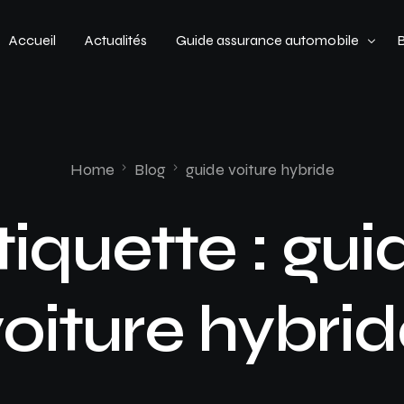
Accueil
Actualités
Guide assurance automobile
Types de véhicules
Profil de conducteur
Home
Blog
guide voiture hybride
Budget assurance automobile
tiquette :
gui
oiture hybri